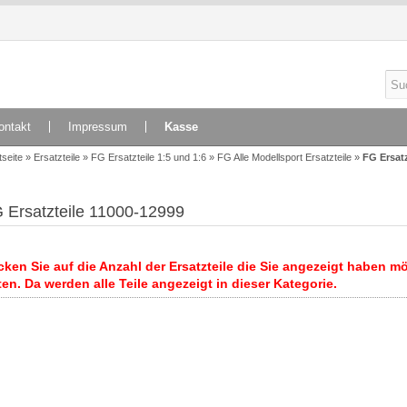
ontakt
Impressum
Kasse
tseite
»
Ersatzteile
»
FG Ersatzteile 1:5 und 1:6
»
FG Alle Modellsport Ersatzteile
»
FG Ersatz
 Ersatzteile 11000-12999
cken Sie auf die Anzahl der Ersatzteile die Sie angezeigt haben möc
en. Da werden alle Teile angezeigt in dieser Kategorie.