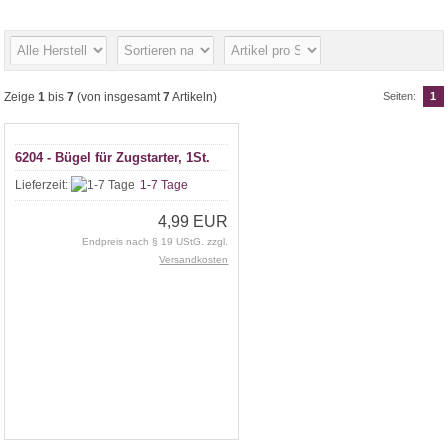
Zeige
1
bis
7
(von insgesamt
7
Artikeln)
Seiten:
1
6204 - Bügel für Zugstarter, 1St.
Lieferzeit:
1-7 Tage
4,99 EUR
Endpreis nach § 19 UStG. zzgl.
Versandkosten