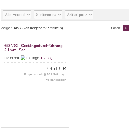
Zeige
1
bis
7
(von insgesamt
7
Artikeln)
Seiten:
1
6534/02 - Gestängedurchführung
2,1mm, Set
Lieferzeit:
1-7 Tage
7,95 EUR
Endpreis nach § 19 UStG. zzgl.
Versandkosten