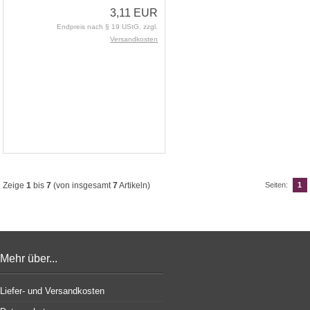
3,11 EUR
Endpreis nach § 19 UStG. zzgl.
Versandkosten
Zeige
1
bis
7
(von insgesamt
7
Artikeln)
Seiten:
1
Mehr über...
Liefer- und Versandkosten