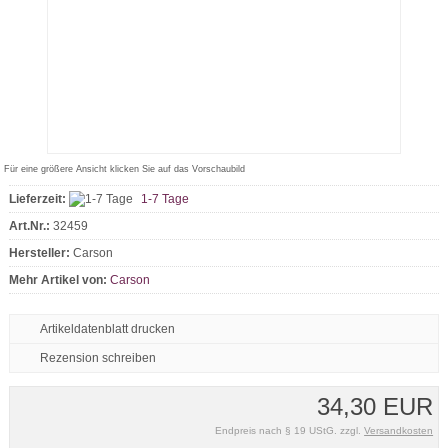
Für eine größere Ansicht klicken Sie auf das Vorschaubild
Lieferzeit:
1-7 Tage
Art.Nr.:
32459
Hersteller:
Carson
Mehr Artikel von:
Carson
Artikeldatenblatt drucken
Rezension schreiben
34,30 EUR
Endpreis nach § 19 UStG. zzgl.
Versandkosten