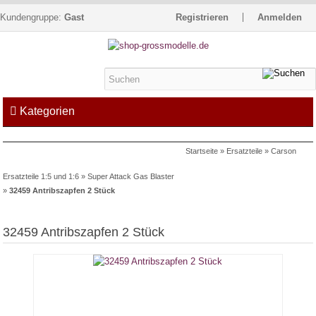
Kundengruppe:
Gast
Registrieren
Anmelden
Kategorien
Startseite
»
Ersatzteile
»
Carson
Kontakt
Impressum
Kasse
Ersatzteile 1:5 und 1:6
»
Super Attack Gas Blaster
Warenkorb »
0
Artikel
»
32459 Antribszapfen 2 Stück
32459 Antribszapfen 2 Stück