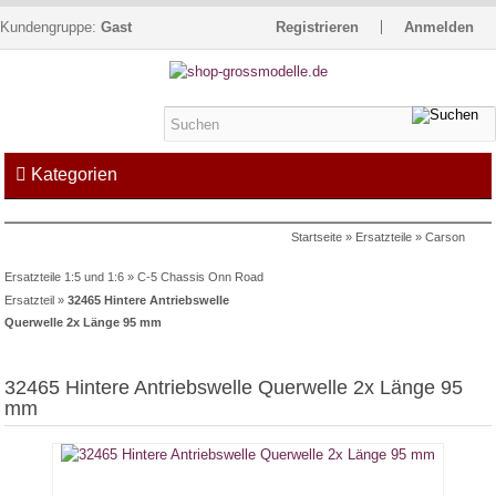
Kundengruppe:
Gast
Registrieren
Anmelden
Kategorien
Startseite
»
Ersatzteile
»
Carson
Kontakt
Impressum
Kasse
Ersatzteile 1:5 und 1:6
»
C-5 Chassis Onn Road
Warenkorb »
0
Artikel
Ersatzteil
»
32465 Hintere Antriebswelle
Querwelle 2x Länge 95 mm
32465 Hintere Antriebswelle Querwelle 2x Länge 95
mm