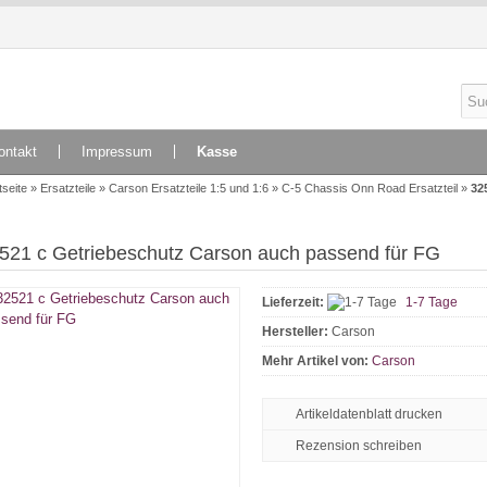
ontakt
Impressum
Kasse
tseite
»
Ersatzteile
»
Carson Ersatzteile 1:5 und 1:6
»
C-5 Chassis Onn Road Ersatzteil
»
32
521 c Getriebeschutz Carson auch passend für FG
Lieferzeit:
1-7 Tage
Hersteller:
Carson
Mehr Artikel von:
Carson
Artikeldatenblatt drucken
Rezension schreiben