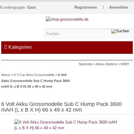
Kundengruppe:
Gast
Registrieren
Anmelden
Kategorien
Startseite
»
Akkus Batterie
»
NIMH
Kontakt
Impressum
Kasse
Akkus
»
6 V Car Akku Grossmodelle
»
6 Volt
Warenkorb »
0
Artikel
Akku Grossmodelle Sub C Hump Pack 3600
mAH (L x B X H) 66 x 49 x 42 mm
6 Volt Akku Grossmodelle Sub C Hump Pack 3600
mAH (L x B X H) 66 x 49 x 42 mm